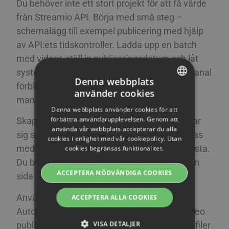
Du behöver inte ett stort projekt för att få värde
från Streamio API. Börja med små steg –
schemalägg till exempel publicering med hjälp
av API:ets tidskontroller. Ladda upp en batch
med videor, ställ in publiceringsdatum och låt
systemet släppa dem vecka för vecka. Din kanal
Denna webbplats
förblir aktiv och du slipper stressen med
använder cookies
SWEDISH
manuella inlägg på deadlinedagar.
Denna webbplats använder cookies för att
ENGLISH
förbättra användarupplevelsen. Genom att
Skapa automatiska spellistor som uppdaterar
använda vår webbplats accepterar du alla
SWEDISH
sig själva. När en video laddas upp och taggas
cookies i enlighet med vår cookiepolicy. Utan
med ”träning” läggs den till din träningsspellista.
cookies begränsas funktionalitet.
DANISH
Du bäddar in spellistspelaren en gång och din
GERMAN
ACCEPTERA NÖDVÄNDIGA COOKIES
sida visar alltid aktuellt innehåll.
FINNISH
Använd API:et som stöd för tillgängligheten.
ACCEPTERA ALLA COOKIES
NORWEGIAN
Automatisera processen så att när en ny video
FRENCH
VISA DETALJER
publiceras länkar den till befintliga undertextfiler