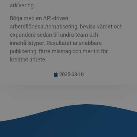
SLOVAK
arkivering.
PHPSESSID
Session
Cook
PHP.net
appli
www.streamio.com
SLOVENIAN
PHP-s
Börja med en API-driven
allmä
som 
TURKISH
arbetsflödesautomatisering, bevisa värdet och
under
anvä
UKRAINIAN
expandera sedan till andra team och
är no
slum
innehållstyper. Resultatet är snabbare
CROATIAN
numm
anvä
publicering, färre misstag och mer tid för
speci
webb
kreativt arbete.
bra e
bibeh
statu
2025-08-18
mella
_px3
5
Denn
Wix.com, Inc.
minuter
för 
.protechts.net
29
för a
sekunder
besö
webb
mini
legit
kan 
info
adres
surfa
best
skadl