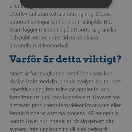
SPANISH
eller bifogar nya bildtexter. Du får tillförlitlig
efterlevnad utan extra ansträngning. Dessa
ITALIAN
Strikt nödvändiga
Prestanda
Riktade
automatiseringar tar hand om rutinjobb. Ditt
DUTCH
Funktions
team lägger mindre tid på att sortera, granska
CZECH
och publicera och mer tid på att skapa
Strikt nödvändiga cookies tillåter grundläggande
webbplatsfunktioner som användarinloggning
ESTONIAN
användbart videoinnehåll.
och kontohantering. Webbplatsen kan inte
användas korrekt utan strikt nödvändiga
GREEK
Varför är detta viktigt?
cookies.
HUNGARIAN
Cookie
Provider / Namn
Utgång
Besk
Målet är förutsägbara arbetsflöden som kan
ICELANDIC
__Secure-next-
booking.rackfish.com
Session
Denn
auth.callback-url
för a
skalas i takt med din innehållsvolym. Du tar bort
webb
LATVIAN
anvä
repetitiva uppgifter, minskar antalet fel och
omdir
LITHUANIAN
aute
fortsätter att publicera konsekvent. Oavsett om
auten
POLISH
Det s
ditt team producerar fem videor i månaden eller
söml
femtio fungerar samma process. API:et ger dig
anvä
PORTUGUESE
geno
kontroll över hur innehållet rör sig genom ditt
använ
ROMANIAN
den 
system, från uppladdning till publicering till
inlo