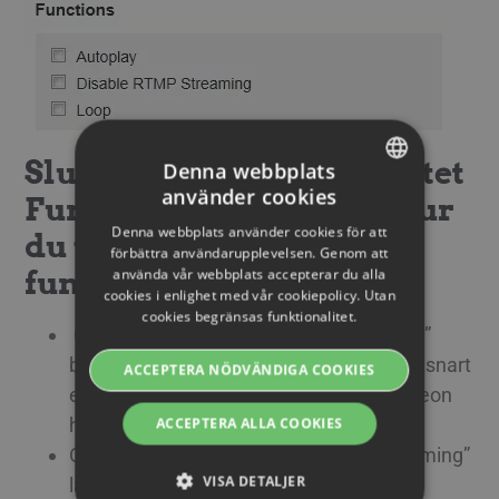
Slutligen kan du i avsnittet
Denna webbplats
använder cookies
Funktioner bestämma hur
SWEDISH
Denna webbplats använder cookies för att
du vill att spelaren ska
ENGLISH
förbättra användarupplevelsen. Genom att
använda vår webbplats accepterar du alla
fungera.
SWEDISH
cookies i enlighet med vår cookiepolicy. Utan
cookies begränsas funktionalitet.
DANISH
Om du aktiverar ”Spela upp automatiskt”
GERMAN
börjar videon spelas upp automatiskt så snart
ACCEPTERA NÖDVÄNDIGA COOKIES
en besökare besöker webbsidan där videon
FINNISH
ACCEPTERA ALLA COOKIES
har publicerats.
NORWEGIAN
Om du aktiverar ”Inaktivera RTMP Streaming”
FRENCH
VISA DETALJER
laddas dina videor gradvis istället för att