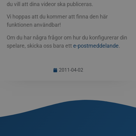
SLOVAK
du vill att dina videor ska publiceras.
PHPSESSID
Session
Cook
PHP.net
appli
www.streamio.com
SLOVENIAN
PHP-s
Vi hoppas att du kommer att finna den här
allmä
som 
TURKISH
funktionen användbar!
under
anvä
UKRAINIAN
är no
Om du har några frågor om hur du konfigurerar din
slum
CROATIAN
numm
spelare, skicka oss bara ett
e-postmeddelande
.
anvä
speci
webb
bra e
bibeh
statu
2011-04-02
mella
_px3
5
Denn
Wix.com, Inc.
minuter
för 
.protechts.net
29
för a
sekunder
besö
webb
mini
legit
kan 
info
adres
surfa
best
skadl