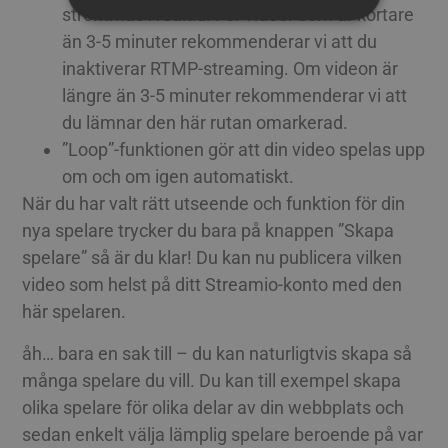
SPANISH
strömmas i realtid. För videor som är kortare
än 3-5 minuter rekommenderar vi att du
ITALIAN
Strikt nödvändiga
Prestanda
Riktade
inaktiverar RTMP-streaming. Om videon är
DUTCH
Funktions
längre än 3-5 minuter rekommenderar vi att
CZECH
du lämnar den här rutan omarkerad.
Strikt nödvändiga cookies tillåter grundläggande
webbplatsfunktioner som användarinloggning
ESTONIAN
”Loop”-funktionen gör att din video spelas upp
och kontohantering. Webbplatsen kan inte
användas korrekt utan strikt nödvändiga
om och om igen automatiskt.
GREEK
cookies.
När du har valt rätt utseende och funktion för din
HUNGARIAN
Cookie
Provider / Namn
Utgång
Besk
nya spelare trycker du bara på knappen ”Skapa
ICELANDIC
__Secure-next-
booking.rackfish.com
Session
Denn
spelare” så är du klar! Du kan nu publicera vilken
auth.callback-url
för a
webb
LATVIAN
video som helst på ditt Streamio-konto med den
anvä
omdir
här spelaren.
LITHUANIAN
aute
auten
POLISH
Det s
åh… bara en sak till – du kan naturligtvis skapa så
söml
anvä
många spelare du vill. Du kan till exempel skapa
PORTUGUESE
geno
använ
olika spelare för olika delar av din webbplats och
ROMANIAN
den 
sedan enkelt välja lämplig spelare beroende på var
inlo